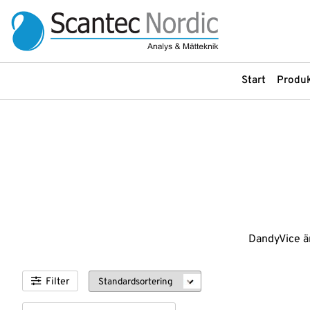
Start
Produk
Produkter
Produkter
Arbetsbänkar, Stativ och Stolar
Labinstrument
Bullerdosimeter
LC-instrument
Om
oss
Filtrering
LC-kolonner
Flödesmätare
LC-reservdelar
Service &
Gasdetektering
LC-tillbehör
Uthyrning
DandyVice är
Gasgeneratorer
Ljudnivåmätare
Instrument
GC-kolonner
Ljudreducerande sk
GC-tillbehör
Luftprovtagning
Filter
Våra
leverantörer