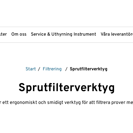
ter
Om oss
Service & Uthyrning Instrument
Våra leverantör
Markanalys
Scantec Bra
Start
/
Filtrering
/
Sprutfilterverktyg
Materialanalys
Spektroskopi
Materialprovning OFP
Sprutor
Sprutfilterverktyg
PFAS-analys
Standarder
pH-mätare
Strålningsmä
 ett ergonomiskt och smidigt verktyg för att filtrera prover med
Plattinstrument
Termisk Deso
åp
Plattor och Plattförsegling
Ventiler
Provupparbetning