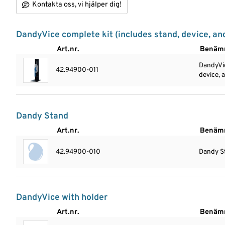
Kontakta oss, vi hjälper dig!
Nyheter
DandyVice complete kit (includes stand, device, an
Logga
Art.nr.
Benäm
in
DandyVic
42.94900-011
device, 
Dandy Stand
Art.nr.
Benäm
42.94900-010
Dandy S
DandyVice with holder
Art.nr.
Benäm