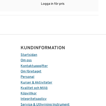
Logga in för pris
KUNDINFORMATION
Startsidan
Om oss
Kontaktuppgifter
Om företaget
Personal
Kurser & Aktiviteter
Kvalitet och Miljö
Köpvillkor
Integritetspolicy
Service & Uthyrning Instrument