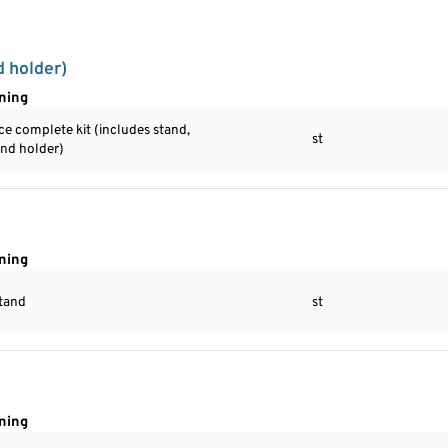
d holder)
ning
e complete kit (includes stand,
st
and holder)
ning
tand
st
ning