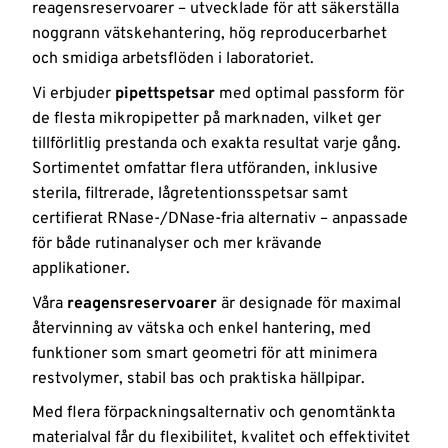
och hud
reagensreservoarer – utvecklade för att säkerställa
noggrann vätskehantering, hög reproducerbarhet
Nyheter
och smidiga arbetsflöden i laboratoriet.
Logga
Vi erbjuder
pipettspetsar
med optimal passform för
in
de flesta mikropipetter på marknaden, vilket ger
tillförlitlig prestanda och exakta resultat varje gång.
Sortimentet omfattar flera utföranden, inklusive
sterila, filtrerade, lågretentionsspetsar samt
certifierat RNase-/DNase-fria alternativ – anpassade
för både rutinanalyser och mer krävande
applikationer.
Våra
reagensreservoarer
är designade för maximal
återvinning av vätska och enkel hantering, med
funktioner som smart geometri för att minimera
restvolymer, stabil bas och praktiska hällpipar.
Med flera förpackningsalternativ och genomtänkta
materialval får du flexibilitet, kvalitet och effektivitet