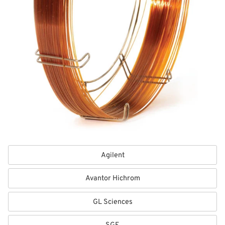
testblandning specifikt sammansatt för den aktuella
kolonnen, vilket garanterar en mycket hög kvalitet
och reproducerbarhet på kolonnerna. Varje kolonn
levereras med dess specifika testkromatogram.
Agilent
Avantor Hichrom
GL Sciences