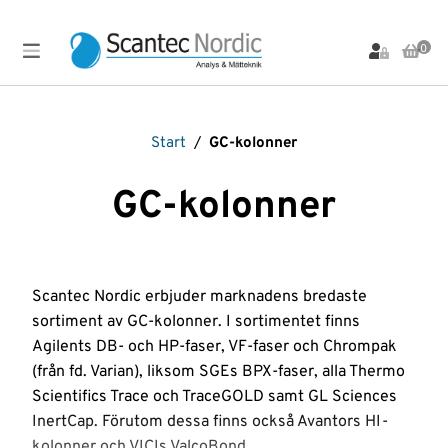
0
Produkter
Meny
Arbetsbänkar,
Labinstrument
Markanalys
Provupparbetning
Vialer
Start
/
GC-kolonner
Stativ
och Lock
LC-
Materialanalys
Scantec
och
instrument
Brands
Vial-
Materialprovning
Stolar
GC-kolonner
tillbehör
Produkter
LC-
OFP
Spektroskopi-
Bullerdosimeter
kolonner
tillbehör
Vibration
PFAS-
Filtrering
LC-
analys
Sprutor
Visuell
Om
Flödesmätare
reservdelar
Inspektion
oss
pH-
Standarder
Gasdetektering
LC-
mätare
Värmekamera
Scantec Nordic erbjuder marknadens bredaste
Strålningsmätare
tillbehör
Gasgeneratorer
Plattinstrument
Vätskehanterin
sortiment av GC-kolonner. I sortimentet finns
Service &
Termisk
Ljudnivåmätare
Uthyrning
GC-
Plattor
Desorption
REA-
Agilents DB- och HP-faser, VF-faser och Chrompak
Instrument
kolonner
Ljudreducerande
och
Utförsäljning
(från fd. Varian), liksom SGEs BPX-faser, alla Thermo
Ventiler
skåp
Plattförsegling
GC-
Scientifics Trace och TraceGOLD samt GL Sciences
tillbehör
Luftprovtagning
Provtagning
Våra
InertCap. Förutom dessa finns också Avantors HI-
från ytor
leverantörer
kolonner och VICIs ValcoBond.