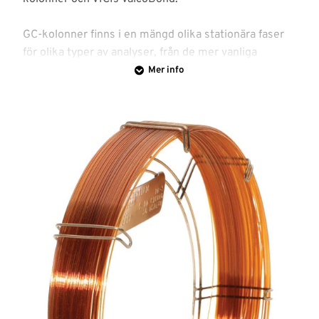
och hud
Nyheter
GC-kolonner finns i en mängd olika stationära faser
för olika typer av analyser, från de mer vanliga
Logga
opolära kolonnerna, via olika grad av polaritet till
Mer info
in
WAX-kolonnerna baserade på PEG (polyetylenglykol),
kolonner för höga temperaturer och metodspecifika
kolonner som för t.ex. fettsyror, pesticider, PAH,
SimDist, mm. I sortimentet finns också klassiska
packade GC-kolonner och PLOT- (Porous Layer Open
Tubular) kolonner.
Om din kolonn inte finns tillgänglig i
standardsortimentet, kan olika varianter beställas
som ”custom made” kolonner.
Kontakta då oss
för
mera information.
Alla GC-kolonner är individuellt testade med en