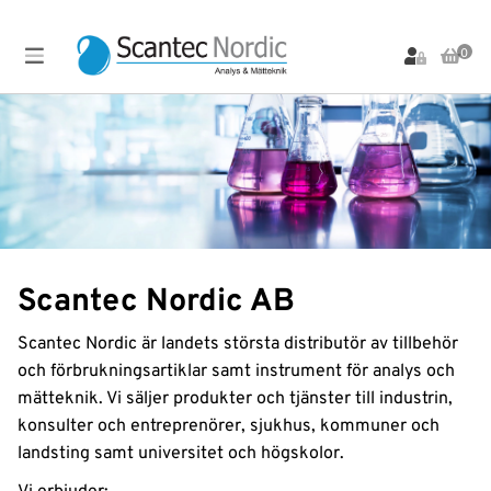
0
Produkter
Meny
Arbetsbänkar,
Labinstrument
Markanalys
Provupparbetning
Vialer
Stativ
och Lock
LC-
Materialanalys
Scantec
och
instrument
Brands
Vial-
Materialprovning
Stolar
tillbehör
Produkter
LC-
OFP
Spektroskopi-
Bullerdosimeter
kolonner
tillbehör
Vibration
PFAS-
Filtrering
LC-
analys
Sprutor
Visuell
Om
Flödesmätare
reservdelar
Inspektion
Scantec Nordic AB
oss
pH-
Standarder
Gasdetektering
LC-
mätare
Värmekamera
Strålningsmätare
tillbehör
Scantec Nordic är landets största distributör av tillbehör
Gasgeneratorer
Plattinstrument
Vätskehanterin
Service &
Termisk
Ljudnivåmätare
och förbrukningsartiklar samt instrument för analys och
Uthyrning
GC-
Plattor
Desorption
REA-
Instrument
mätteknik. Vi säljer produkter och tjänster till industrin,
kolonner
Ljudreducerande
och
Utförsäljning
Ventiler
skåp
Plattförsegling
konsulter och entreprenörer, sjukhus, kommuner och
GC-
tillbehör
Luftprovtagning
Provtagning
Våra
landsting samt universitet och högskolor.
från ytor
leverantörer