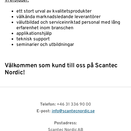
Vi erbjuder:
och hud
Nyheter
ett stort urval av kvalitetsprodukter
välkända marknadsledande leverantörer
välutbildad och serviceinriktad personal med lång
Logga
erfarenhet inom branschen
in
applikationshjälp
teknisk support
seminarier och utbildningar
Välkommen som kund till oss på Scantec
Nordic!
Telefon:
+46 31 336 90 00
E-post:
info@scantecnordic.se
Postadress:
Scantec Nordic AB