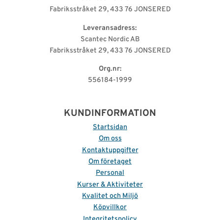
Fabriksstråket 29, 433 76 JONSERED
Leveransadress:
Scantec Nordic AB
Fabriksstråket 29, 433 76 JONSERED
Org.nr:
556184-1999
KUNDINFORMATION
Startsidan
Om oss
Kontaktuppgifter
Om företaget
Personal
Kurser & Aktiviteter
Kvalitet och Miljö
Köpvillkor
Integritetspolicy