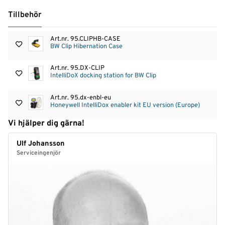
Tillbehör
Art.nr.
95.CLIPHB-CASE
BW Clip Hibernation Case
Art.nr.
95.DX-CLIP
IntelliDoX docking station for BW Clip
Art.nr.
95.dx-enbl-eu
Honeywell IntelliDox enabler kit EU version (Europe)
Vi hjälper dig gärna!
Ulf Johansson
Serviceingenjör