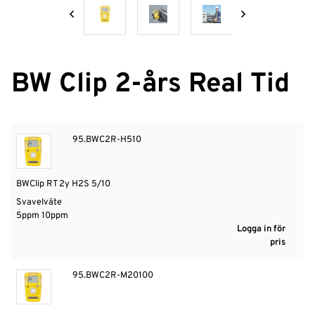
och hud
Nyheter
Logga
BW Clip 2-års Real Tid
in
95.BWC2R-H510
BWClip RT 2y H2S 5/10
Svavelväte
5ppm 10ppm
Logga in för
pris
95.BWC2R-M20100