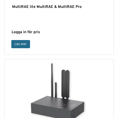
MultiRAE lite MultiRAE & MultiRAE Pro
Logga in för pris
Läs mer