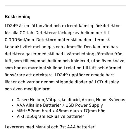
Beskrivning
LD249 är en lättanvänd och extremt känslig läckdetektor
för alla GC-lab. Detekterar läckage av helium ner till
0.0005ml/min. Detektorn mäter skillnaden i termisk
konduktivitet mellan gas och atmosfär. Den kan inte bara
detektera gaser med skillnad i värmeledningsförmåga från
luft, som till exempel helium och koldioxid, utan även kväve,
som har en marginal skillnad i relation till luft och därmed
är svårare att detektera. LD249 upptäcker omedelbart
läckor och varnar genom stigande dioder på LCD-display
och även med ljudlarm.
Gaser: Helium, Vätgas, koldioxid, Argon, Neon, Kvävgas
AAA Alkaline Batterier / USB Power Supply
Mått: 52mm bred x 48mm djup x 17)mm hög
Vikt: 250gram exklusive batterier
Levereras med Manual och 3st AAA batterier.