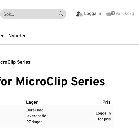
Logga in
Varukorg
0
er
Nyheter
icroClip Series
tning
Vialer och Lock
nds
Vial-tillbehör
for MicroClip Series
-tillbehör
Vibration
Visuell Inspektion
Värmekamera
Lager
Pris
tare
Vätskehantering
Beräknad
Logga in
leveranstid
rption
REA-Utförsäljning
för pris
27 dagar