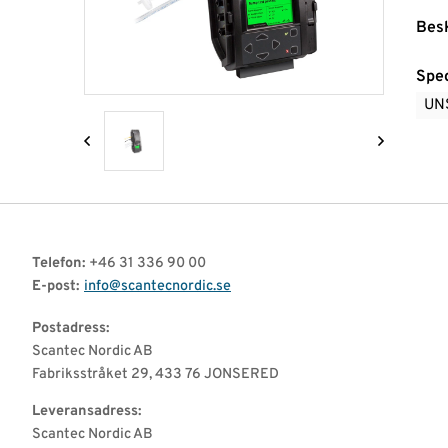
Besk
Nyheter
Spec
Logga
UN
in
Telefon:
+46 31 336 90 00
E-post:
info@scantecnordic.se
Postadress:
Scantec Nordic AB
Fabriksstråket 29, 433 76 JONSERED
Leveransadress:
Scantec Nordic AB