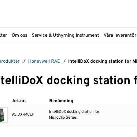
ter
Om oss
Service & Uthyrning Instrument
Våra leverantör
 produkter
/
Honeywell RAE
/
IntelliDoX docking station for M
Markanalys
Provupparbe
Materialanalys
Scantec Bra
ntelliDoX docking station 
Materialprovning OFP
Spektroskopi
PFAS-analys
Sprutor
pH-mätare
Standarder
Art.nr.
Benämning
Plattinstrument
Strålningsmä
IntelliDoX docking station for
95.DX-MCLP
åp
Plattor och Plattförsegling
Termisk Deso
MicroClip Series
Provtagning från ytor och hud
Ventiler