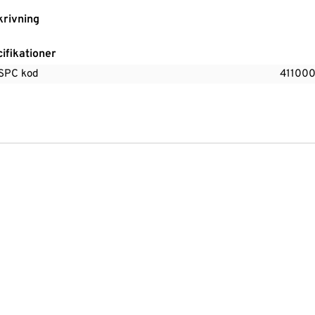
rivning
ifikationer
SPC kod
41100