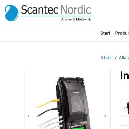
Start
Produk
Produkter
Produkter
Start
/
Alla
Arbetsbänkar, Stativ och Stolar
Labinstrument
Bullerdosimeter
LC-instrument
I
Om
oss
Filtrering
LC-kolonner
Flödesmätare
LC-reservdelar
Service &
Gasdetektering
LC-tillbehör
Uthyrning
Gasgeneratorer
Ljudnivåmätare
Instrument
GC-kolonner
Ljudreducerande sk
GC-tillbehör
Luftprovtagning
Våra
leverantörer