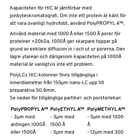
Kapaciteten för HIC är jämförbar med
jonbyteskromatografi. Om inte ett protein är känt för
att vara ovanligt hydrofobt, använd PolyPROPYL A™.
Använd material med 1000 Å eller 1500 Å porer för
proteiner >20kDa. 1000Å ger skarpare toppar på
grund av enklare diffusion in i och ut ur porerna. Den
lägre ytarean och därigenom kapaciteten på 1000Å
material är vanligtvis inte ett problem.
PolyLCs HIC-kolonner finns tillgängliga i
innerdiametrar från 150µm nano-LC upp till
preparativa 50.8mm.
Se nedan för tillgängliga partikel- och porstorlekar:
PolyPROPYL A™
PolyETHYL A™
PolyMETHYL A™
- 3µm med
- 3µm med
- 5µm med 1000
antingen 1000Å
1500 Å
Å
eller 1500Å
- 5µm med
- 12µm med 300