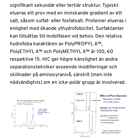
från ytor
signifikant sekundär eller tertiär struktur. Typiskt
och hud
Nyheter
elueras ett prov med en minskande gradient av ett
salt, såsom sulfat- eller fosfatsalt. Proteiner elueras i
Logga
enlighet med ökande ythydrofobicitet. Surfaktanter
in
kan tillsättas till mobilfasen vid behov. Den relativa
hydrofoba karaktären av PolyPROPYL A™,
PolyETHYL A™ och PolyMETHYL A™ är 100, 60
respektive 15. HIC ger högre känslighet än andra
separationstekniker avseende modifieringar och
skillnader på aminosyranivå, särskilt (men inte
nödvändigtvis) om en icke-polär grupp är involverad.