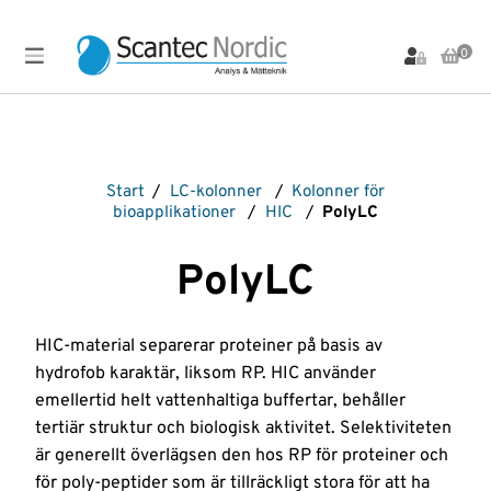
0
Meny
Produkter
Arbetsbänkar,
Labinstrument
Markanalys
Provupparbetning
Vialer
Start
/
LC-kolonner
/
Kolonner för
Stativ
och Lock
LC-
Materialanalys
Scantec
bioapplikationer
/
HIC
/
PolyLC
och
Produkter
instrument
Brands
Vial-
Materialprovning
Stolar
tillbehör
LC-
OFP
Spektroskopi-
PolyLC
Bullerdosimeter
kolonner
tillbehör
Vibration
Om
PFAS-
Filtrering
oss
LC-
analys
Sprutor
Visuell
Flödesmätare
reservdelar
Inspektion
pH-
Standarder
HIC-material separerar proteiner på basis av
Service &
Gasdetektering
LC-
mätare
Värmekamera
Strålningsmätare
hydrofob karaktär, liksom RP. HIC använder
Uthyrning
tillbehör
Gasgeneratorer
Plattinstrument
Vätskehanterin
Termisk
Instrument
emellertid helt vattenhaltiga buffertar, behåller
Ljudnivåmätare
GC-
Plattor
Desorption
REA-
tertiär struktur och biologisk aktivitet. Selektiviteten
kolonner
Ljudreducerande
och
Utförsäljning
Ventiler
Våra
skåp
Plattförsegling
är generellt överlägsen den hos RP för proteiner och
GC-
leverantörer
för poly-peptider som är tillräckligt stora för att ha
tillbehör
Luftprovtagning
Provtagning