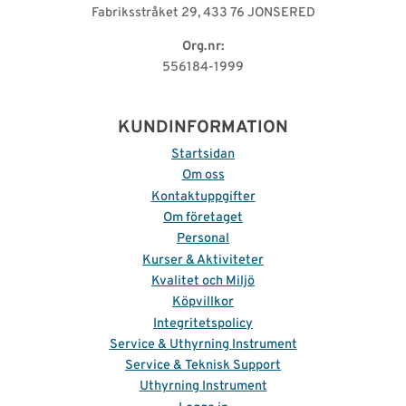
Fabriksstråket 29, 433 76 JONSERED
Org.nr:
556184-1999
KUNDINFORMATION
Startsidan
Om oss
Kontaktuppgifter
Om företaget
Personal
Kurser & Aktiviteter
Kvalitet och Miljö
Köpvillkor
Integritetspolicy
Service & Uthyrning Instrument
Service & Teknisk Support
Uthyrning Instrument