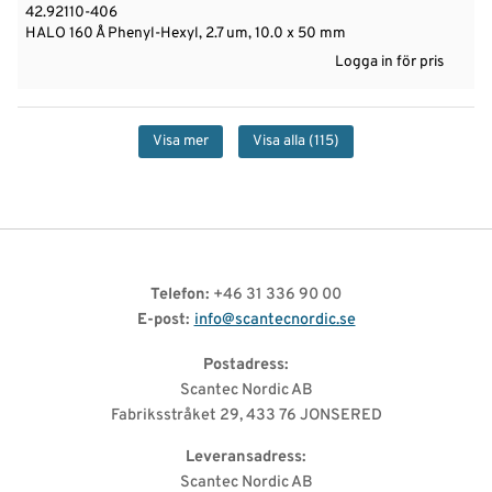
42.92110-406
HALO 160 Å Phenyl-Hexyl, 2.7 um, 10.0 x 50 mm
Logga in för pris
Visa mer
Visa alla
(115)
Telefon:
+46 31 336 90 00
E-post:
info@scantecnordic.se
Postadress:
Scantec Nordic AB
Fabriksstråket 29, 433 76 JONSERED
Leveransadress:
Scantec Nordic AB