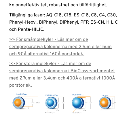
från ytor
kolonneffektivitet, robusthet och tillförlitlighet.
och hud
Nyheter
Tillgängliga faser: AQ-C18, C18, ES-C18, C8, C4, C30,
Phenyl-Hexyl, BiPhenyl, DiPhenyl, PFP, ES-CN, HILIC
Logga
och Penta-HILIC.
in
>> För småmolekyler - Läs mer om de
semipreparativa kolonnerna med 2.7um eller 5um
och 90Å alternativt 160Å porstorlek.
>> För stora molekyler - Läs mer om de
semipreparativa kolonnerna i BioClass-sortimentet
med 2.7um eller 3.4um och 400Å alternativt 1000Å
porstorlek.