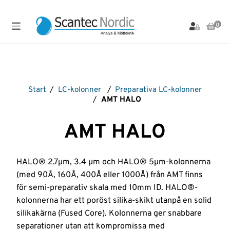
0
Meny
Produkter
Arbetsbänkar,
Labinstrument
Markanalys
Provupparbetning
Vialer
Start
/
LC-kolonner
/
Preparativa LC-kolonner
Stativ
och Lock
LC-
Materialanalys
Scantec
/
AMT HALO
och
Produkter
instrument
Brands
Vial-
Materialprovning
Stolar
tillbehör
LC-
OFP
Spektroskopi-
AMT HALO
Bullerdosimeter
kolonner
tillbehör
Vibration
Om
PFAS-
Filtrering
oss
LC-
analys
Sprutor
Visuell
Flödesmätare
reservdelar
Inspektion
pH-
Standarder
HALO® 2.7µm, 3.4 µm och HALO® 5µm-kolonnerna
Service &
Gasdetektering
LC-
mätare
Värmekamera
Strålningsmätare
(med 90Å, 160Å, 400Å eller 1000Å) från AMT finns
Uthyrning
tillbehör
Gasgeneratorer
Plattinstrument
Vätskehanterin
Termisk
Instrument
för semi-preparativ skala med 10mm ID. HALO®-
Ljudnivåmätare
GC-
Plattor
Desorption
REA-
kolonnerna har ett poröst silika-skikt utanpå en solid
kolonner
Ljudreducerande
och
Utförsäljning
Ventiler
Våra
skåp
Plattförsegling
silikakärna (Fused Core). Kolonnerna ger snabbare
GC-
leverantörer
separationer utan att kompromissa med
tillbehör
Luftprovtagning
Provtagning