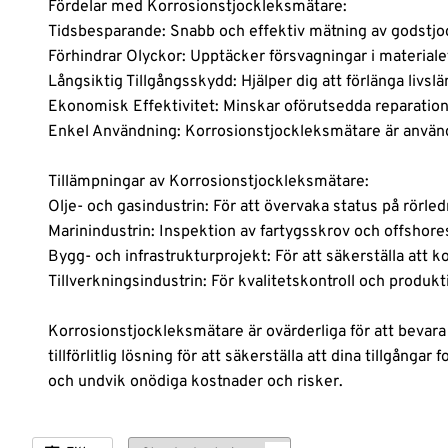
Fördelar med Korrosionstjockleksmätare:
Tidsbesparande: Snabb och effektiv mätning av godstjoc
Nyheter
Förhindrar Olyckor: Upptäcker försvagningar i materialet 
Långsiktig Tillgångsskydd: Hjälper dig att förlänga li
Logga
Ekonomisk Effektivitet: Minskar oförutsedda reparatio
in
Enkel Användning: Korrosionstjockleksmätare är använd
Tillämpningar av Korrosionstjockleksmätare:
Olje- och gasindustrin: För att övervaka status på rörled
Marinindustrin: Inspektion av fartygsskrov och offshores
Bygg- och infrastrukturprojekt: För att säkerställa att k
Tillverkningsindustrin: För kvalitetskontroll och produk
Korrosionstjockleksmätare är ovärderliga för att bevar
tillförlitlig lösning för att säkerställa att dina tillgå
och undvik onödiga kostnader och risker.