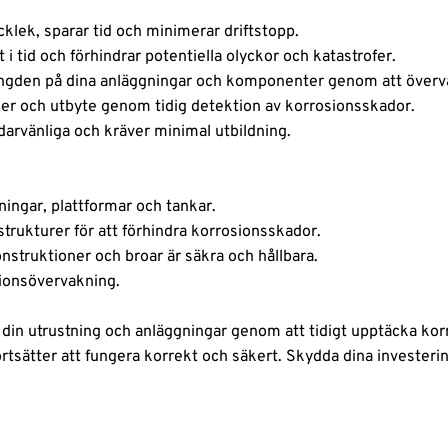
klek, sparar tid och minimerar driftstopp.
i tid och förhindrar potentiella olyckor och katastrofer.
vslängden på dina anläggningar och komponenter genom att överv
ner och utbyte genom tidig detektion av korrosionsskador.
arvänliga och kräver minimal utbildning.
ningar, plattformar och tankar.
trukturer för att förhindra korrosionsskador.
onstruktioner och broar är säkra och hållbara.
tionsövervakning.
a din utrustning och anläggningar genom att tidigt upptäcka ko
ngar fortsätter att fungera korrekt och säkert. Skydda dina inve