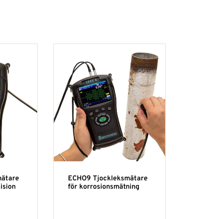
mätare
ECHO9 Tjockleksmätare
ision
för korrosionsmätning