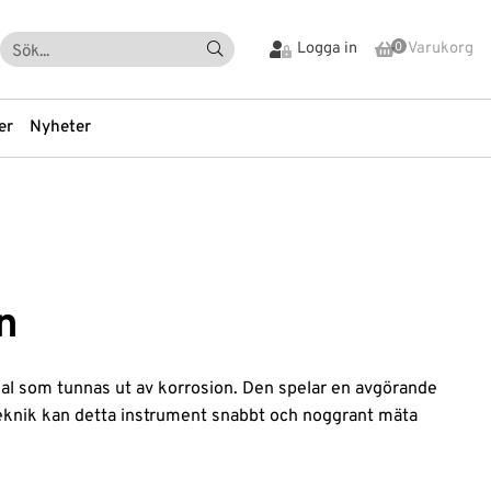
Logga in
Varukorg
0
er
Nyheter
tning
Vialer och Lock
nds
Vial-tillbehör
-tillbehör
Vibration
n
Visuell Inspektion
Värmekamera
tare
Vätskehantering
ial som tunnas ut av korrosion. Den spelar en avgörande
rption
REA-Utförsäljning
oteknik kan detta instrument snabbt och noggrant mäta