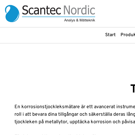
Start
Produk
Produkter
Produkter
Arbetsbänkar, Stativ och Stolar
Labinstrument
Bullerdosimeter
LC-instrument
Om
oss
Filtrering
LC-kolonner
Flödesmätare
LC-reservdelar
Service &
Gasdetektering
LC-tillbehör
Uthyrning
Gasgeneratorer
Ljudnivåmätare
En korrosionstjockleksmätare är ett avancerat instrume
Instrument
GC-kolonner
Ljudreducerande sk
roll i att bevara dina tillgångar och säkerställa deras
tjockleken på metallytor, upptäcka korrosion och påvisa 
GC-tillbehör
Luftprovtagning
Våra
leverantörer