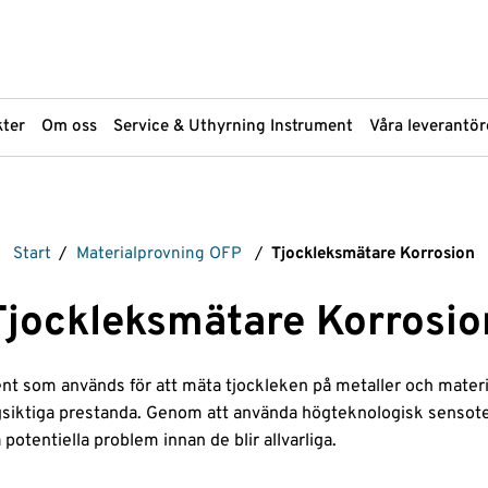
ter
Om oss
Service & Uthyrning Instrument
Våra leverantör
Markanalys
Provupparbe
Start
/
Materialprovning OFP
/
Tjockleksmätare Korrosion
Materialanalys
Scantec Bra
Materialprovning OFP
Spektroskopi
Tjockleksmätare Korrosio
PFAS-analys
Sprutor
pH-mätare
Standarder
Plattinstrument
Strålningsmä
nt som används för att mäta tjockleken på metaller och mater
åp
Plattor och Plattförsegling
Termisk Deso
 långsiktiga prestanda. Genom att använda högteknologisk sens
potentiella problem innan de blir allvarliga.
Provtagning från ytor och hud
Ventiler