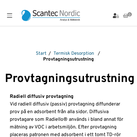
0
Meny
Produkter
Arbetsbänkar,
Labinstrument
Markanalys
Provupparbetning
Vialer
Start
/
Termisk Desorption
/
Stativ
och Lock
LC-
Materialanalys
Scantec
Provtagningsutrustning
och
Produkter
instrument
Brands
Vial-
Materialprovning
Stolar
tillbehör
LC-
OFP
Spektroskopi-
Provtagningsutrustning
Bullerdosimeter
kolonner
tillbehör
Vibration
Om
PFAS-
Filtrering
oss
LC-
analys
Sprutor
Visuell
Flödesmätare
reservdelar
Inspektion
pH-
Standarder
Radiell diffusiv provtagning
Service &
Gasdetektering
LC-
mätare
Värmekamera
Strålningsmätare
Vid radiell diffusiv (passiv) provtagning diffunderar
Uthyrning
tillbehör
Gasgeneratorer
Plattinstrument
Vätskehanterin
Termisk
Instrument
prov på en adsorbent från alla sidor. Diffusiva
Ljudnivåmätare
GC-
Plattor
Desorption
REA-
provtagare som Radiello® används i bland annat för
kolonner
Ljudreducerande
och
Utförsäljning
Ventiler
Våra
skåp
Plattförsegling
mätning av VOC i arbetsmiljön. Efter provtagning
GC-
leverantörer
placeras patronen med adsorbent i ett tomt TD-rör
tillbehör
Luftprovtagning
Provtagning