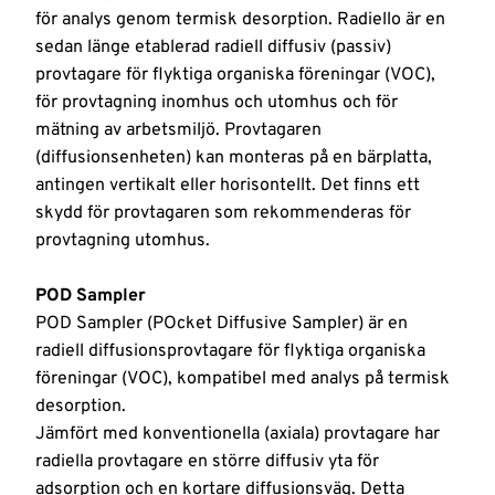
från ytor
för analys genom termisk desorption. Radiello är en
och hud
Nyheter
sedan länge etablerad radiell diffusiv (passiv)
provtagare för flyktiga organiska föreningar (VOC),
Logga
för provtagning inomhus och utomhus och för
in
mätning av arbetsmiljö. Provtagaren
(diffusionsenheten) kan monteras på en bärplatta,
antingen vertikalt eller horisontellt. Det finns ett
skydd för provtagaren som rekommenderas för
provtagning utomhus.
POD Sampler
POD Sampler (POcket Diffusive Sampler) är en
radiell diffusionsprovtagare för flyktiga organiska
föreningar (VOC), kompatibel med analys på termisk
desorption.
Jämfört med konventionella (axiala) provtagare har
radiella provtagare en större diffusiv yta för
adsorption och en kortare diffusionsväg. Detta