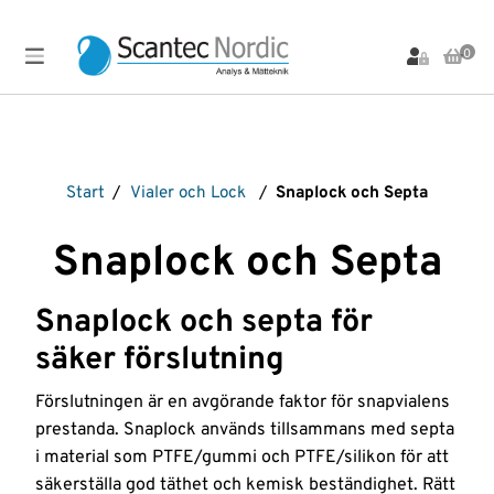
0
Meny
Produkter
Arbetsbänkar,
Labinstrument
Markanalys
Provupparbetning
Vialer
Start
/
Vialer och Lock
/
Snaplock och Septa
Stativ
och Lock
LC-
Materialanalys
Scantec
och
Produkter
instrument
Brands
Vial-
Materialprovning
Stolar
Snaplock och Septa
tillbehör
LC-
OFP
Spektroskopi-
Bullerdosimeter
kolonner
tillbehör
Vibration
Om
PFAS-
Filtrering
oss
LC-
analys
Sprutor
Visuell
Snaplock och septa för
Flödesmätare
reservdelar
Inspektion
pH-
Standarder
säker förslutning
Service &
Gasdetektering
LC-
mätare
Värmekamera
Strålningsmätare
Uthyrning
tillbehör
Gasgeneratorer
Plattinstrument
Vätskehanterin
Termisk
Instrument
Förslutningen är en avgörande faktor för snapvialens
Ljudnivåmätare
GC-
Plattor
Desorption
REA-
prestanda. Snaplock används tillsammans med septa
kolonner
Ljudreducerande
och
Utförsäljning
Ventiler
Våra
i material som PTFE/gummi och PTFE/silikon för att
skåp
Plattförsegling
GC-
leverantörer
säkerställa god täthet och kemisk beständighet. Rätt
tillbehör
Luftprovtagning
Provtagning