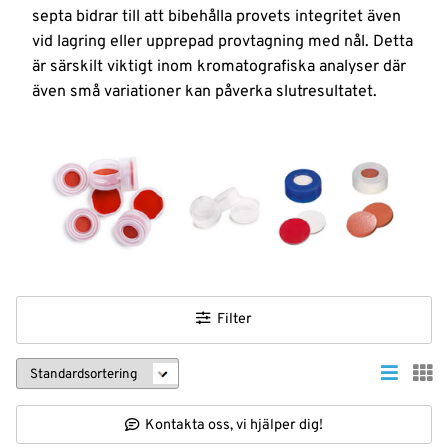
från ytor
septa bidrar till att bibehålla provets integritet även
och hud
Nyheter
vid lagring eller upprepad provtagning med nål. Detta
är särskilt viktigt inom kromatografiska analyser där
Logga
även små variationer kan påverka slutresultatet.
in
Filter
Kontakta oss, vi hjälper dig!