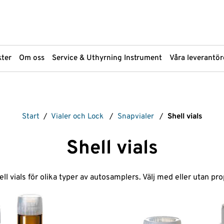
ter
Om oss
Service & Uthyrning Instrument
Våra leverantör
Markanalys
Provupparbe
Start
/
Vialer och Lock
/
Snapvialer
/
Shell vials
Materialanalys
Scantec Bra
Materialprovning OFP
Spektroskopi
Shell vials
PFAS-analys
Sprutor
pH-mätare
Standarder
Plattinstrument
Strålningsmä
ell vials för olika typer av autosamplers. Välj med eller utan pro
åp
Plattor och Plattförsegling
Termisk Deso
Provtagning från ytor och hud
Ventiler