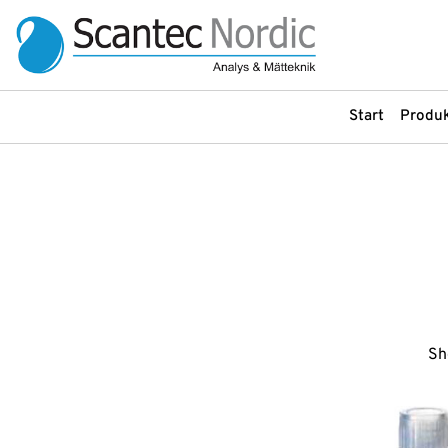
Start
Produk
Produkter
Produkter
Arbetsbänkar, Stativ och Stolar
Labinstrument
Bullerdosimeter
LC-instrument
Om
oss
Filtrering
LC-kolonner
Flödesmätare
LC-reservdelar
Service &
Gasdetektering
LC-tillbehör
Uthyrning
Gasgeneratorer
Ljudnivåmätare
Sh
Instrument
GC-kolonner
Ljudreducerande sk
GC-tillbehör
Luftprovtagning
Våra
leverantörer