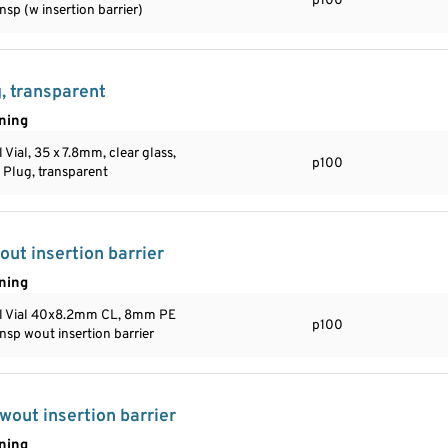
p100
ansp (w insertion barrier)
g, transparent
ning
 Vial, 35 x 7.8mm, clear glass,
p100
Plug, transparent
ut insertion barrier
ning
ll Vial 40x8.2mm CL, 8mm PE
p100
ansp wout insertion barrier
out insertion barrier
ning