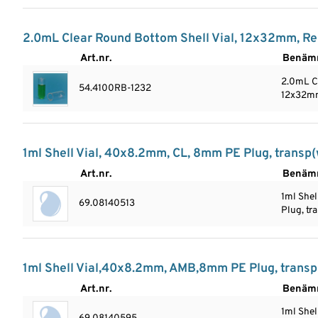
2.0mL Clear Round Bottom Shell Vial, 12x32mm, R
Art.nr.
Benäm
2.0mL Cl
54.4100RB-1232
12x32mm
1ml Shell Vial, 40x8.2mm, CL, 8mm PE Plug, transp(w
Art.nr.
Benäm
1ml She
69.08140513
Plug, tr
1ml Shell Vial,40x8.2mm, AMB,8mm PE Plug, transp (
Art.nr.
Benäm
1ml She