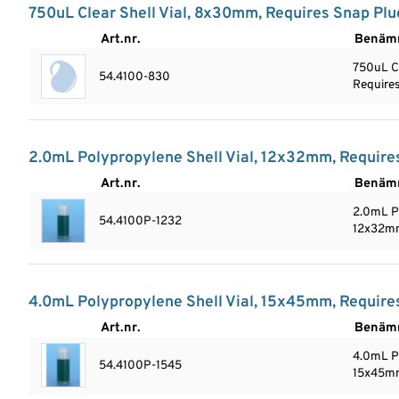
750uL Clear Shell Vial, 8x30mm, Requires Snap Plu
Art.nr.
Benäm
750uL Cl
54.4100-830
Require
2.0mL Polypropylene Shell Vial, 12x32mm, Require
Art.nr.
Benäm
2.0mL Po
54.4100P-1232
12x32mm
4.0mL Polypropylene Shell Vial, 15x45mm, Require
Art.nr.
Benäm
4.0mL Po
54.4100P-1545
15x45mm