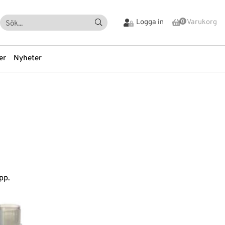
Logga in
Varukorg
0
er
Nyheter
tning
Vialer och Lock
nds
Vial-tillbehör
-tillbehör
Vibration
Visuell Inspektion
Värmekamera
tare
Vätskehantering
pp.
rption
REA-Utförsäljning