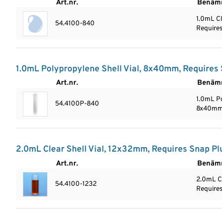
Art.nr.
Benäm
1.0mL Cl
54.4100-840
Require
1.0mL Polypropylene Shell Vial, 8x40mm, Requires
Art.nr.
Benäm
1.0mL Po
54.4100P-840
8x40mm,
2.0mL Clear Shell Vial, 12x32mm, Requires Snap Pl
Art.nr.
Benäm
2.0mL Cl
54.4100-1232
Require